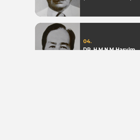
04.
DR. H.M.N.M Hasyim
Ning
(Periode 1979 - 1982)
07.
Aburizal Bakrie
(Periode 1993-1998 &
1998-2003)