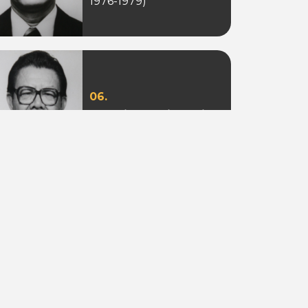
1976-1979)
06.
Ir. Sotion Ardjanggi
(Periode 1988-1993)
09.
Adi Putra Tahir
(Periode 2010)