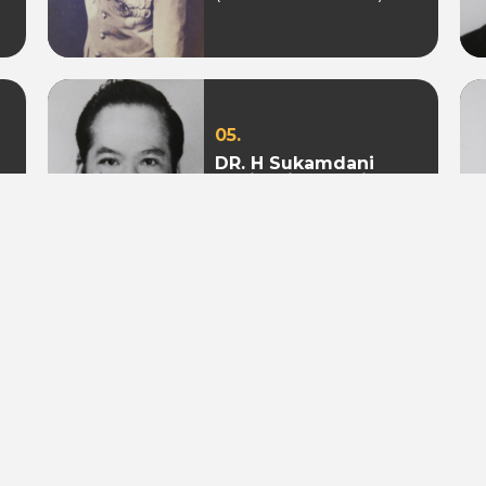
05.
DR. H Sukamdani
Sahid Gito Sardjono
(Periode 1982-1985 &
1985-1988)
08.
Mohamad S. Hidayat
(Periode 2004-2009 &
2009 - 2010)