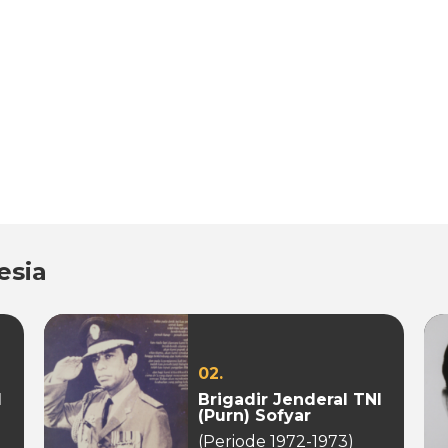
esia
02.
I
Brigadir Jenderal TNI
(Purn) Sofyar
(Periode 1972-1973)